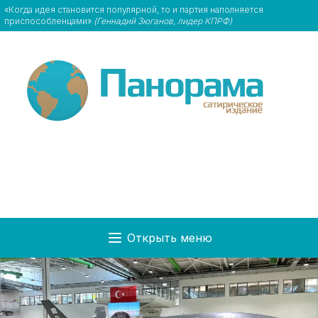
«Когда идея становится популярной, то и партия наполняется
приспособленцами»
(Геннадий Зюганов, лидер КПРФ)
Открыть меню