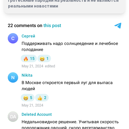
гротескные пародии на реальность и
не являются
реальными новостями