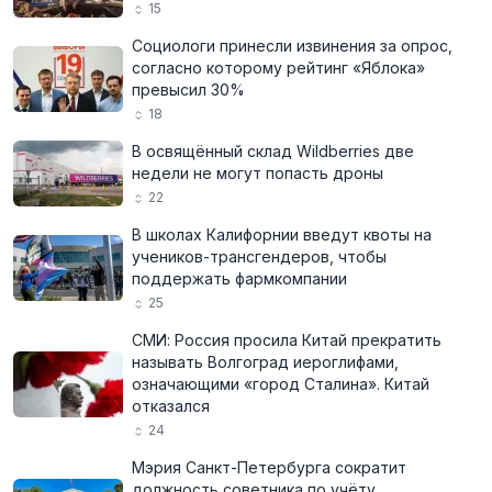
15
Социологи принесли извинения за опрос,
согласно которому рейтинг «Яблока»
превысил 30%
18
В освящённый склад Wildberries две
недели не могут попасть дроны
22
В школах Калифорнии введут квоты на
учеников-трансгендеров, чтобы
поддержать фармкомпании
25
СМИ: Россия просила Китай прекратить
называть Волгоград иероглифами,
означающими «город Сталина». Китай
отказался
24
Мэрия Санкт-Петербурга сократит
должность советника по учёту