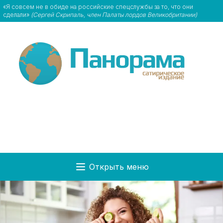
«Я совсем не в обиде на российские спецслужбы за то, что они
сделали»
(Сергей Скрипаль, член Палаты лордов Великобритании)
Открыть меню