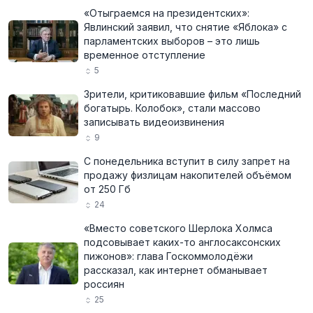
«Отыграемся на президентских»:
Явлинский заявил, что снятие «Яблока» с
парламентских выборов – это лишь
временное отступление
5
Зрители, критиковавшие фильм «Последний
богатырь. Колобок», стали массово
записывать видеоизвинения
9
С понедельника вступит в силу запрет на
продажу физлицам накопителей объёмом
от 250 Гб
24
«Вместо советского Шерлока Холмса
подсовывает каких-то англосаксонских
пижонов»: глава Госкоммолодёжи
рассказал, как интернет обманывает
россиян
25