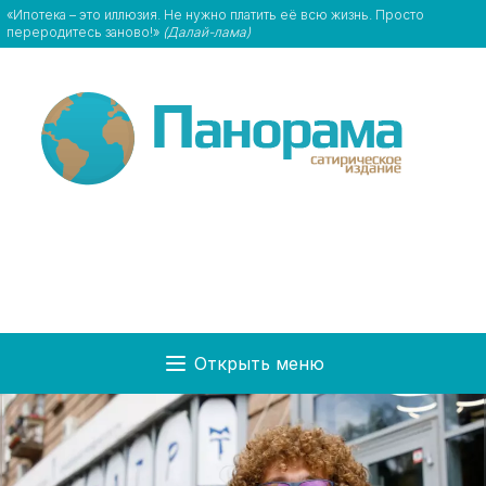
«Ипотека – это иллюзия. Не нужно платить её всю жизнь. Просто
переродитесь заново!»
(Далай-лама)
Открыть меню