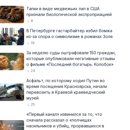
Тапки в виде медвежьих лап в США
признали биологической экспроприацией
8
В Петербурге гастарбайтер избил бомжа
из-за спора о символизме в романах Золя
19
За неделю суды оштрафовали 150 граждан,
которые опубликовали негативные отзывы
о фильме «Последний богатырь. Колобок»
24
Асфальт, по которому ходил Путин во
время посещения Красноярска, начали
перевозить в Краевой краеведческий
музей
25
«Первый канал» извинился за то, что
сначала рассказал о «полчищах
насильников и убийц, прорвавшихся в