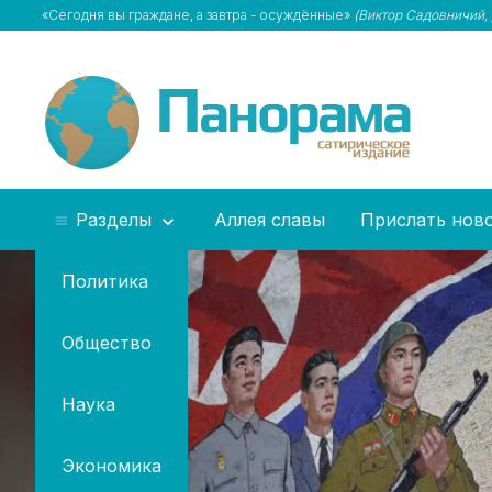
«Сегодня вы граждане, а завтра - осуждённые»
(Виктор Садовничий,
Разделы
Аллея славы
Прислать нов
Политика
Общество
Наука
Экономика