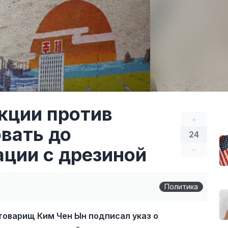
кции против
+
вать до
24
ации с дрезиной
–
Политика
оварищ Ким Чен Ын подписал указ о