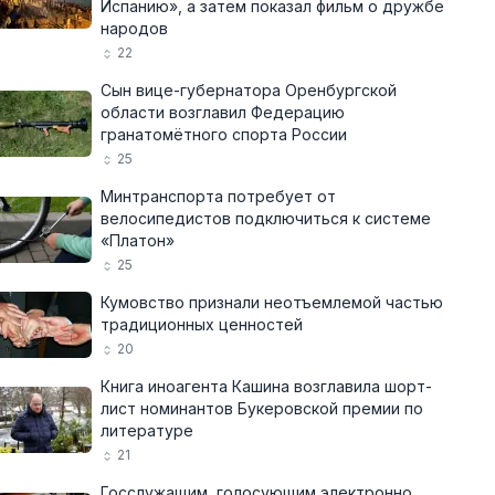
Испанию», а затем показал фильм о дружбе
народов
22
Сын вице-губернатора Оренбургской
области возглавил Федерацию
гранатомётного спорта России
25
Минтранспорта потребует от
велосипедистов подключиться к системе
«Платон»
25
Кумовство признали неотъемлемой частью
традиционных ценностей
20
Книга иноагента Кашина возглавила шорт-
лист номинантов Букеровской премии по
литературе
21
Госслужащим, голосующим электронно,