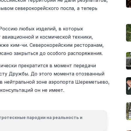
оссийской территории не дали результатов,
зывом северокорейского посла, а теперь
Россию любых изделий, в которых
т авиационной и космической техники,
акже ким-чи. Северокорейским ресторанам,
сано закрыться до особого распоряжения.
тически прекратится в момент передачи
сту Дружбы. До этого момента отозванный
 в нейтральной зоне аэропорта Шереметьево,
консультаций он не имеет.
гротескные пародии на реальность и