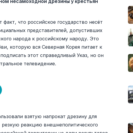
оном несамоходной дрезины у крестьян
 факт, что российское государство несёт
официальных представителей, допустивших
кого народа к российскому народу. Это
ви, которую вся Северная Корея питает к
одписать этот справедливый Указ, но он
тральное телевидение.
льзовали взятую напрокат дрезину для
ло резкую реакцию внешнеполитического