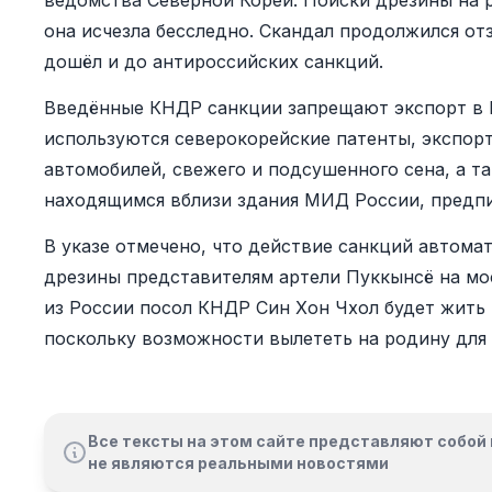
ведомства Северной Кореи. Поиски дрезины на р
она исчезла бесследно. Скандал продолжился от
дошёл и до антироссийских санкций.
Введённые КНДР санкции запрещают экспорт в 
используются северокорейские патенты, экспор
автомобилей, свежего и подсушенного сена, а т
находящимся вблизи здания МИД России, предпи
В указе отмечено, что действие санкций автома
дрезины представителям артели Пуккынсё на мо
из России посол КНДР Син Хон Чхол будет жить
поскольку возможности вылететь на родину для 
Все тексты на этом сайте представляют собой 
не являются реальными новостями