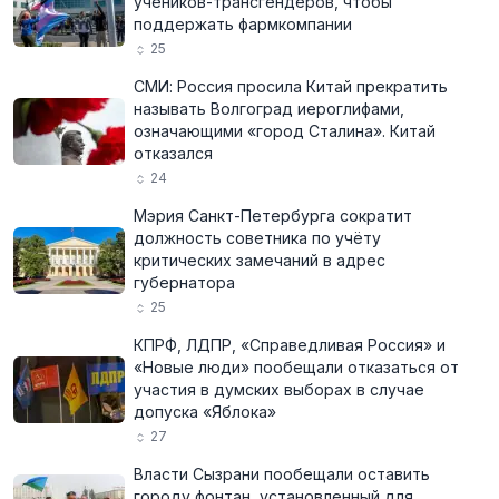
учеников-трансгендеров, чтобы
поддержать фармкомпании
25
СМИ: Россия просила Китай прекратить
называть Волгоград иероглифами,
означающими «город Сталина». Китай
отказался
24
Мэрия Санкт-Петербурга сократит
должность советника по учёту
критических замечаний в адрес
губернатора
25
КПРФ, ЛДПР, «Справедливая Россия» и
«Новые люди» пообещали отказаться от
участия в думских выборах в случае
допуска «Яблока»
27
Власти Сызрани пообещали оставить
городу фонтан, установленный для