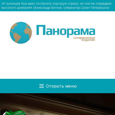
«У чухонцев был шанс построить хорошую страну, но они не оправдали
высокого доверия»
(Александр Беглов, губернатор Санкт-Петербурга)
Открыть меню