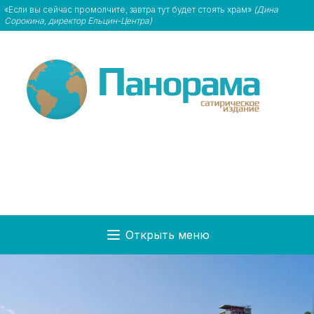
«Если вы сейчас промолчите, завтра тут будет стоять храм»
(Дина
Сорокина, директор Ельцин-Центра)
Открыть меню