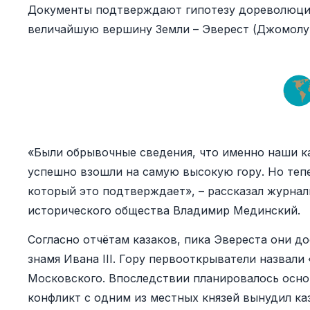
Документы подтверждают гипотезу дореволюцио
величайшую вершину Земли – Эверест (Джомолун
«Были обрывочные сведения, что именно наши ка
успешно взошли на самую высокую гору. Но тепе
который это подтверждает», – рассказал журнал
исторического общества Владимир Мединский.
Согласно отчётам казаков, пика Эвереста они до
знамя Ивана III. Гору первооткрыватели назвали
Московского. Впоследствии планировалось основ
конфликт с одним из местных князей вынудил ка