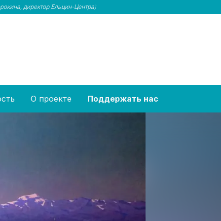
рокина, директор Ельцин-Центра)
ость
О проекте
Поддержать нас