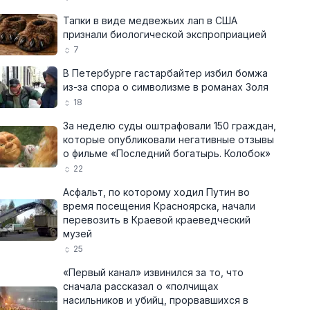
Тапки в виде медвежьих лап в США
признали биологической экспроприацией
7
В Петербурге гастарбайтер избил бомжа
из-за спора о символизме в романах Золя
18
За неделю суды оштрафовали 150 граждан,
которые опубликовали негативные отзывы
о фильме «Последний богатырь. Колобок»
22
Асфальт, по которому ходил Путин во
время посещения Красноярска, начали
перевозить в Краевой краеведческий
музей
25
«Первый канал» извинился за то, что
сначала рассказал о «полчищах
насильников и убийц, прорвавшихся в