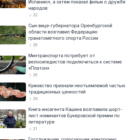
Испанию», а затем показал фильм о дружбе
народов
22
Сын вице-губернатора Оренбургской
области возглавил Федерацию
гранатомётного спорта России
25
Минтранспорта потребует от
велосипедистов подключиться к системе
«Платон»
25
Кумовство признали неотъемлемой частью
традиционных ценностей
20
Книга иноагента Кашина возглавила шорт-
лист номинантов Букеровской премии по
литературе
21
Госслужащим, голосующим электронно,