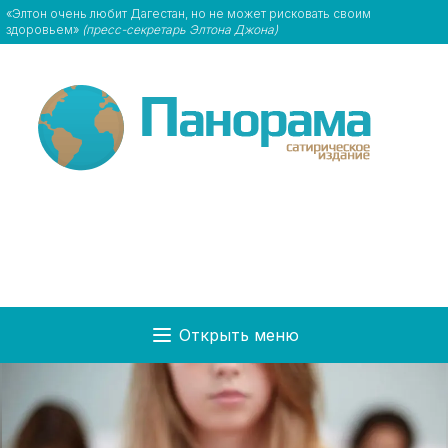
«Элтон очень любит Дагестан, но не может рисковать своим
здоровьем»
(пресс-секретарь Элтона Джона)
Открыть меню