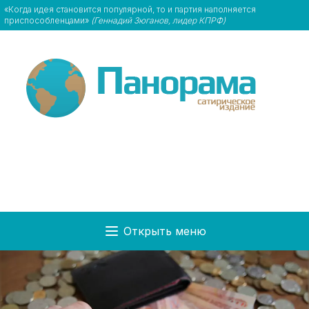
«Когда идея становится популярной, то и партия наполняется
приспособленцами»
(Геннадий Зюганов, лидер КПРФ)
Открыть меню