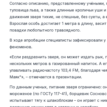
Согласно описанию, представленному учёными, 
туловища льва, а также длинные кроличьи уши и
движения зверя тихие, не спешные, без суеты, а 
Взрослая особь достигает 1 метра в длину, веси
повадки любопытного травоядного.
В ходе апробации специалисты зафиксировали у 
феноменов.
«Если раздразнить зверя, он может издать рык
нескольких метров в газированный напиток. А е
улавливать радиочастоту 103,4 FM, благодаря ч
Маяк"», – отмечается в презентации.
По данным ученых, питание зверя ограничено: о
мороженое (по ГОСТу 117-41), борщевик Сосновск
испытывает тягу к шлакоблокам – он играет с ним