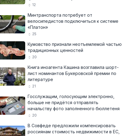
12
Минтранспорта потребует от
велосипедистов подключиться к системе
«Платон»
25
Кумовство признали неотъемлемой частью
традиционных ценностей
20
Книга иноагента Кашина возглавила шорт-
лист номинантов Букеровской премии по
литературе
21
Госслужащим, голосующим электронно,
больше не придётся отправлять
начальству фото заполненного бюллетеня
20
В Совфеде предложили компенсировать
россиянам стоимость недвижимости в ЕС,