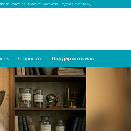
ечу: вангуют-с»
(Михаил Салтыков-Щедрин, писатель)
ость
О проекте
Поддержать нас