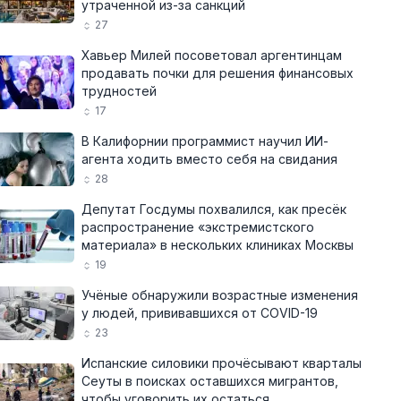
утраченной из-за санкций
27
Хавьер Милей посоветовал аргентинцам
продавать почки для решения финансовых
трудностей
17
В Калифорнии программист научил ИИ-
агента ходить вместо себя на свидания
28
Депутат Госдумы похвалился, как пресёк
распространение «экстремистского
материала» в нескольких клиниках Москвы
19
Учёные обнаружили возрастные изменения
у людей, прививавшихся от COVID-19
23
Испанские силовики прочёсывают кварталы
Сеуты в поисках оставшихся мигрантов,
чтобы уговорить их остаться