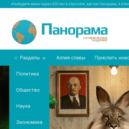
«Разбудите меня через 300 лет и спросите, как там Панорама, я отв
Разделы
Аллея славы
Прислать нов
Политика
Общество
Наука
Экономика