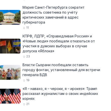
Мэрия Санкт-Петербурга сократит
должность советника по учёту
критических замечаний в адрес
губернатора
11
КПРФ, ЛДПР, «Справедливая Россия» и
«Новые люди» пообещали отказаться от
участия в думских выборах в случае
допуска «Яблока»
23
Власти Сызрани пообещали оставить
городу фонтан, установленный для встречи
генерала ВДВ
19
«Я – навахо, я – чероки, я – ирокез»: Трамп
рассказал журналистам о своих индейских
корнях
21