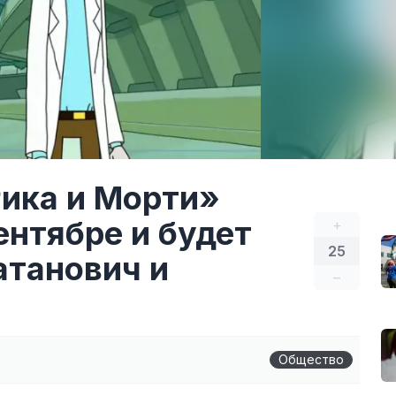
Рика и Морти»
ентябре и будет
+
25
атанович и
–
Общество