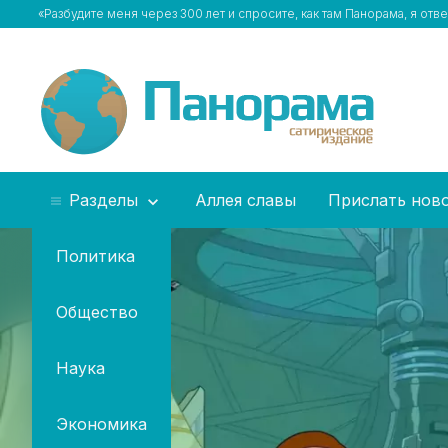
«Разбудите меня через 300 лет и спросите, как там Панорама, я отв
Разделы
Аллея славы
Прислать нов
Политика
Общество
Наука
Экономика