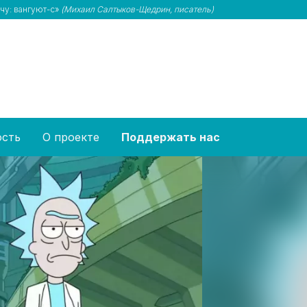
ечу: вангуют-с»
(Михаил Салтыков-Щедрин, писатель)
ость
О проекте
Поддержать нас