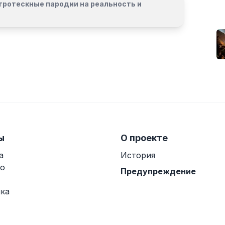
гротескные пародии на реальность и
ы
О проекте
а
История
о
Предупреждение
ка