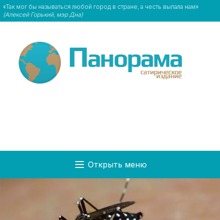
«Так мог бы называться любой город в стране, а честь выпала нам»
(Алексей Горький, мэр Дна)
Открыть меню