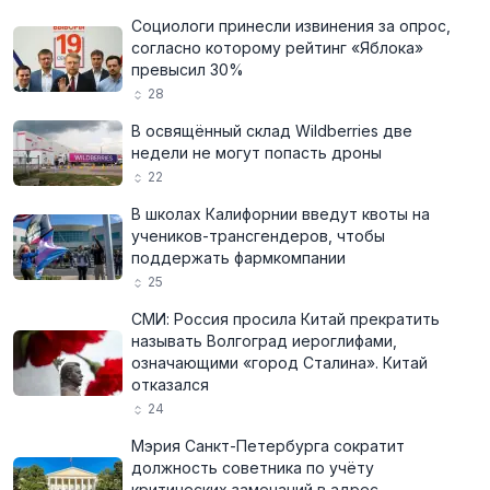
Социологи принесли извинения за опрос,
согласно которому рейтинг «Яблока»
превысил 30%
28
В освящённый склад Wildberries две
недели не могут попасть дроны
22
В школах Калифорнии введут квоты на
учеников-трансгендеров, чтобы
поддержать фармкомпании
25
СМИ: Россия просила Китай прекратить
называть Волгоград иероглифами,
означающими «город Сталина». Китай
отказался
24
Мэрия Санкт-Петербурга сократит
должность советника по учёту
критических замечаний в адрес