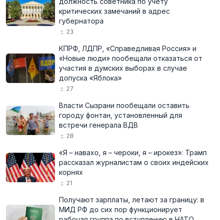
должность советника по учёту
критических замечаний в адрес
губернатора
23
КПРФ, ЛДПР, «Справедливая Россия» и
«Новые люди» пообещали отказаться от
участия в думских выборах в случае
допуска «Яблока»
27
Власти Сызрани пообещали оставить
городу фонтан, установленный для
встречи генерала ВДВ
28
«Я – навахо, я – чероки, я – ирокез»: Трамп
рассказал журналистам о своих индейских
корнях
21
Получают зарплаты, летают за границу: в
МИД РФ до сих пор функционирует
рабочая группа по вступлению в НАТО,