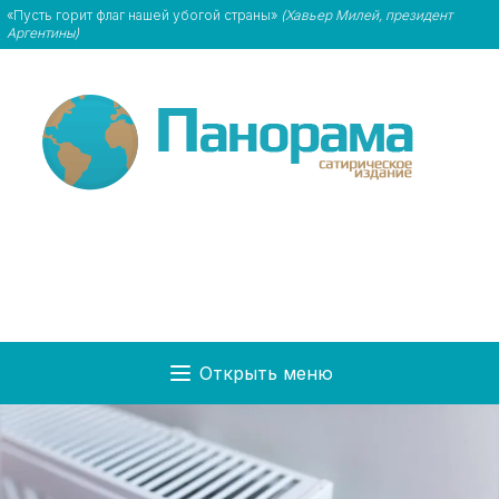
«Пусть горит флаг нашей убогой страны»
(Хавьер Милей, президент
Аргентины)
Открыть меню