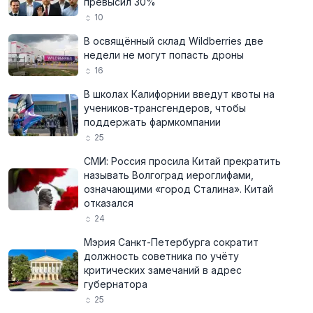
превысил 30%
10
В освящённый склад Wildberries две
недели не могут попасть дроны
16
В школах Калифорнии введут квоты на
учеников-трансгендеров, чтобы
поддержать фармкомпании
25
СМИ: Россия просила Китай прекратить
называть Волгоград иероглифами,
означающими «город Сталина». Китай
отказался
24
Мэрия Санкт-Петербурга сократит
должность советника по учёту
критических замечаний в адрес
губернатора
25