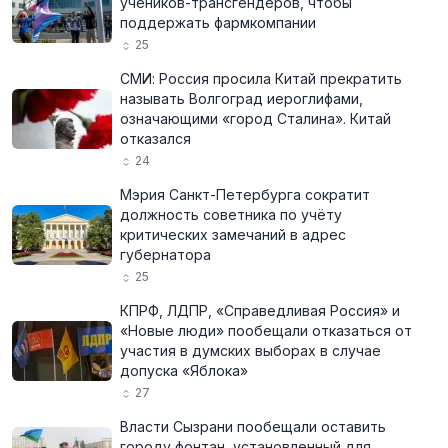
учеников-трансгендеров, чтобы
поддержать фармкомпании
25
СМИ: Россия просила Китай прекратить
называть Волгоград иероглифами,
означающими «город Сталина». Китай
отказался
24
Мэрия Санкт-Петербурга сократит
должность советника по учёту
критических замечаний в адрес
губернатора
25
КПРФ, ЛДПР, «Справедливая Россия» и
«Новые люди» пообещали отказаться от
участия в думских выборах в случае
допуска «Яблока»
27
Власти Сызрани пообещали оставить
городу фонтан, установленный для