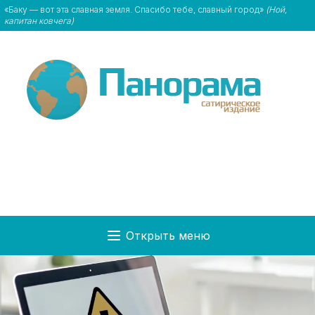
«Баку — вот эта славная земля. Спасибо тебе, славный город»
(Ной,
капитан ковчега)
Открыть меню