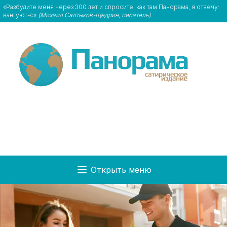
«Разбудите меня через 300 лет и спросите, как там Панорама, я отвечу:
вангуют-с»
(Михаил Салтыков-Щедрин, писатель)
Открыть меню