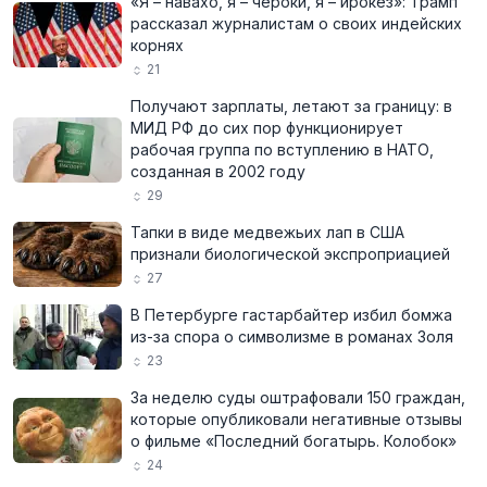
«Я – навахо, я – чероки, я – ирокез»: Трамп
рассказал журналистам о своих индейских
корнях
21
Получают зарплаты, летают за границу: в
МИД РФ до сих пор функционирует
рабочая группа по вступлению в НАТО,
созданная в 2002 году
29
Тапки в виде медвежьих лап в США
признали биологической экспроприацией
27
В Петербурге гастарбайтер избил бомжа
из-за спора о символизме в романах Золя
23
За неделю суды оштрафовали 150 граждан,
которые опубликовали негативные отзывы
о фильме «Последний богатырь. Колобок»
24