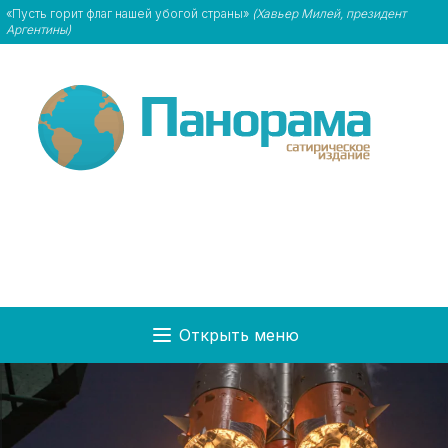
«Пусть горит флаг нашей убогой страны»
(Хавьер Милей, президент
Аргентины)
Открыть меню