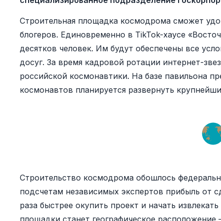
специализированное подразделение госкорпор
Строительная площадка космодрома сможет удо
блогеров. Единовременно в TikTok-хаусе «Восто
десятков человек. Им будут обеспечены все усло
досуг. За время кадровой ротации интернет-зве
российской космонавтики. На базе павильона п
космонавтов планируется развернуть крупнейши
Строительство космодрома обошлось федеральн
подсчетам независимых экспертов прибыль от сд
раза быстрее окупить проект и начать извлекать
площадки станет географическое расположение —