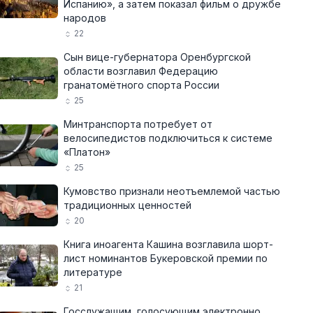
Испанию», а затем показал фильм о дружбе
народов
22
Сын вице-губернатора Оренбургской
области возглавил Федерацию
гранатомётного спорта России
25
Минтранспорта потребует от
велосипедистов подключиться к системе
«Платон»
25
Кумовство признали неотъемлемой частью
традиционных ценностей
20
Книга иноагента Кашина возглавила шорт-
лист номинантов Букеровской премии по
литературе
21
Госслужащим, голосующим электронно,