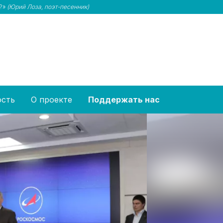
м?»
(Юрий Лоза, поэт-песенник)
ость
О проекте
Поддержать нас