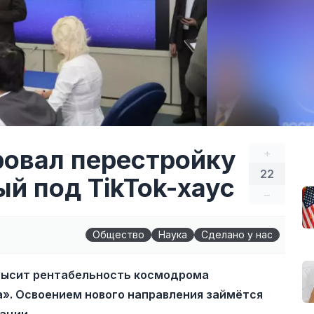
овал перестройку
+
22
й под TikTok-хаус
–
Общество
Наука
Сделано у нас
овысит рентабельность космодрома
а». Освоением нового направления займётся