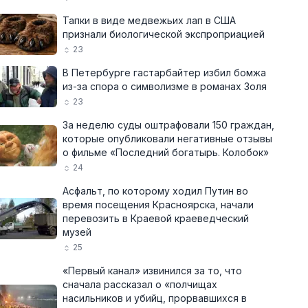
Тапки в виде медвежьих лап в США
признали биологической экспроприацией
23
В Петербурге гастарбайтер избил бомжа
из-за спора о символизме в романах Золя
23
За неделю суды оштрафовали 150 граждан,
которые опубликовали негативные отзывы
о фильме «Последний богатырь. Колобок»
24
Асфальт, по которому ходил Путин во
время посещения Красноярска, начали
перевозить в Краевой краеведческий
музей
25
«Первый канал» извинился за то, что
сначала рассказал о «полчищах
насильников и убийц, прорвавшихся в