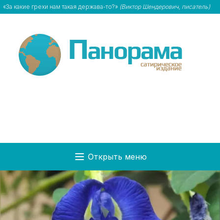
«За какие грехи нам такая держава-то?»
(Виктор Шендерович, писатель)
Открыть меню