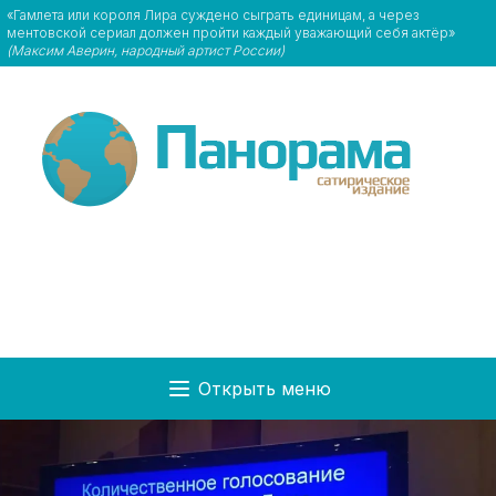
«Гамлета или короля Лира суждено сыграть единицам, а через
ментовской сериал должен пройти каждый уважающий себя актёр»
(Максим Аверин, народный артист России)
Открыть меню