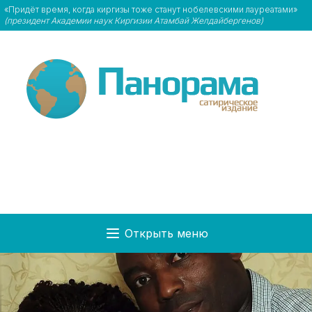
«Придёт время, когда киргизы тоже станут нобелевскими лауреатами»
(президент Академии наук Киргизии Атамбай Желдайбергенов)
Открыть меню