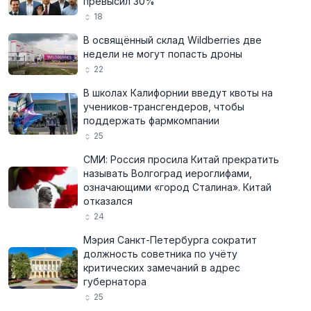
превысил 30%
18
В освящённый склад Wildberries две
недели не могут попасть дроны
22
В школах Калифорнии введут квоты на
учеников-трансгендеров, чтобы
поддержать фармкомпании
25
СМИ: Россия просила Китай прекратить
называть Волгоград иероглифами,
означающими «город Сталина». Китай
отказался
24
Мэрия Санкт-Петербурга сократит
должность советника по учёту
критических замечаний в адрес
губернатора
25