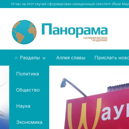
«У нас на этот случай сформирован санкционный секстет»
(Яков Мар
Разделы
Аллея славы
Прислать нов
Политика
Общество
Наука
Экономика