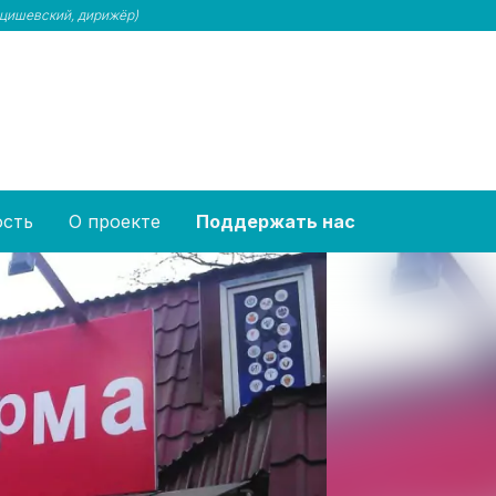
цишевский, дирижёр)
ость
О проекте
Поддержать нас