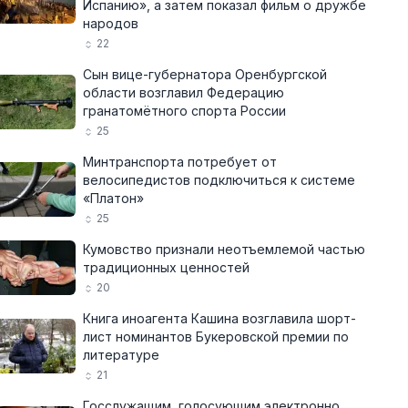
Испанию», а затем показал фильм о дружбе
народов
22
Сын вице-губернатора Оренбургской
области возглавил Федерацию
гранатомётного спорта России
25
Минтранспорта потребует от
велосипедистов подключиться к системе
«Платон»
25
Кумовство признали неотъемлемой частью
традиционных ценностей
20
Книга иноагента Кашина возглавила шорт-
лист номинантов Букеровской премии по
литературе
21
Госслужащим, голосующим электронно,