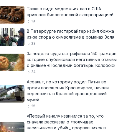
Тапки в виде медвежьих лап в США
признали биологической экспроприацией
18
В Петербурге гастарбайтер избил бомжа
из-за спора о символизме в романах Золя
23
За неделю суды оштрафовали 150 граждан,
которые опубликовали негативные отзывы
о фильме «Последний богатырь. Колобок»
24
Асфальт, по которому ходил Путин во
время посещения Красноярска, начали
перевозить в Краевой краеведческий
музей
25
«Первый канал» извинился за то, что
сначала рассказал о «полчищах
насильников и убийц, прорвавшихся в