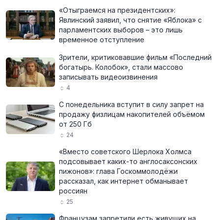
«Отыграемся на президентских»:
Явлинский заявил, что снятие «Яблока» с
парламентских выборов – это лишь
временное отступление
Зрители, критиковавшие фильм «Последний
богатырь. Колобок», стали массово
записывать видеоизвинения
4
С понедельника вступит в силу запрет на
продажу физлицам накопителей объёмом
от 250 Гб
24
«Вместо советского Шерлока Холмса
подсовывает каких-то англосаксонских
пижонов»: глава Госкоммолодёжи
рассказал, как интернет обманывает
россиян
25
Французам запретили есть живущих на