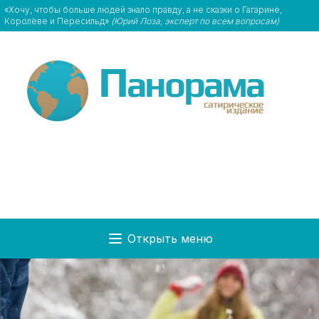
«Хочу, чтобы больше людей знало правду, а не сказки о Гагарине,
Королёве и Пересильд»
(Юрий Лоза, эксперт по всем вопросам)
Открыть меню