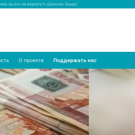
чему бы его не вернуть?»
(Джастин Трюдо)
ость
О проекте
Поддержать нас