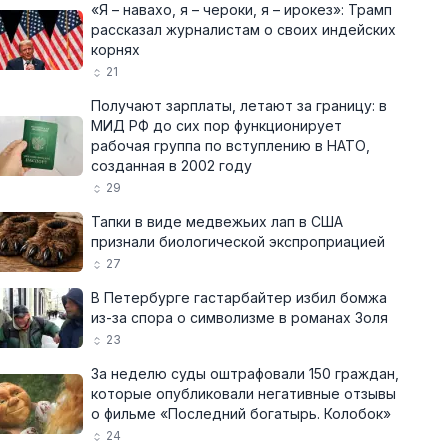
«Я – навахо, я – чероки, я – ирокез»: Трамп
рассказал журналистам о своих индейских
корнях
21
Получают зарплаты, летают за границу: в
МИД РФ до сих пор функционирует
рабочая группа по вступлению в НАТО,
созданная в 2002 году
29
Тапки в виде медвежьих лап в США
признали биологической экспроприацией
27
В Петербурге гастарбайтер избил бомжа
из-за спора о символизме в романах Золя
23
За неделю суды оштрафовали 150 граждан,
которые опубликовали негативные отзывы
о фильме «Последний богатырь. Колобок»
24