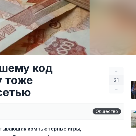
вшему код
+
у тоже
21
сетью
–
Общество
батывающая компьютерные игры,