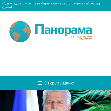
«Только дурачок-заучка выберет книгу вместо комикса»
(Дональд
Трамп)
Открыть меню