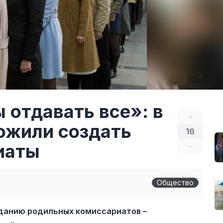
 отдавать все»: в
+
ожили создать
16
иаты
–
Общество
зданию родильных комиссариатов –