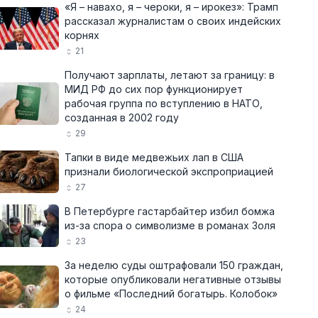
«Я – навахо, я – чероки, я – ирокез»: Трамп
рассказал журналистам о своих индейских
корнях
21
Получают зарплаты, летают за границу: в
МИД РФ до сих пор функционирует
рабочая группа по вступлению в НАТО,
созданная в 2002 году
29
Тапки в виде медвежьих лап в США
признали биологической экспроприацией
27
В Петербурге гастарбайтер избил бомжа
из-за спора о символизме в романах Золя
23
За неделю суды оштрафовали 150 граждан,
которые опубликовали негативные отзывы
о фильме «Последний богатырь. Колобок»
24