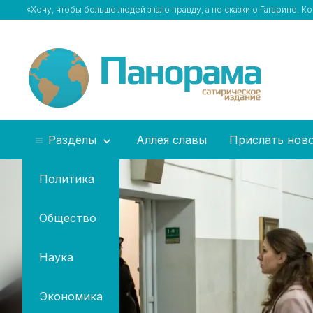
«Хочу, чтобы больше людей знало правду, а не сказки о Гагарине, 
Разделы
Аллея славы
Прислать нов
Политика
Общество
Наука
Экономика