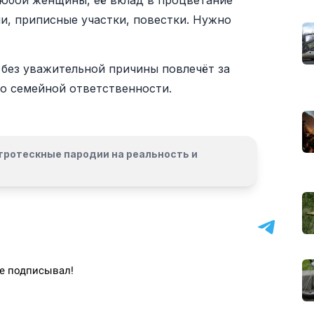
любой женщины, её вклад в процветание
ии, приписные участки, повестки. Нужно
 без уважительной причины повлечёт за
по семейной ответственности.
гротескные пародии на реальность и