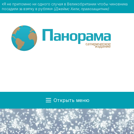
«Я не припомню ни одного случая в Великобритании чтобы чиновника
посадили за взятку в рублях»
(Джеймс Хили, правозащитник)
Открыть меню