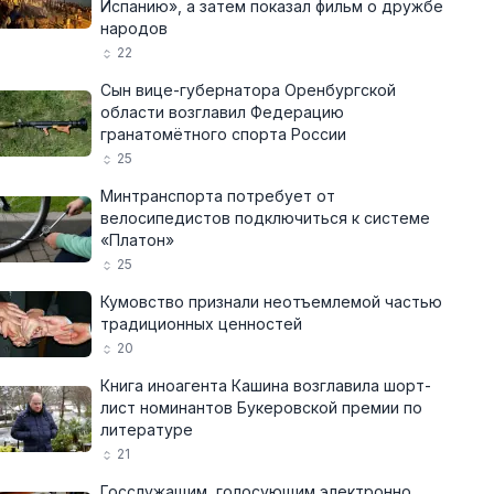
Испанию», а затем показал фильм о дружбе
народов
22
Сын вице-губернатора Оренбургской
области возглавил Федерацию
гранатомётного спорта России
25
Минтранспорта потребует от
велосипедистов подключиться к системе
«Платон»
25
Кумовство признали неотъемлемой частью
традиционных ценностей
20
Книга иноагента Кашина возглавила шорт-
лист номинантов Букеровской премии по
литературе
21
Госслужащим, голосующим электронно,