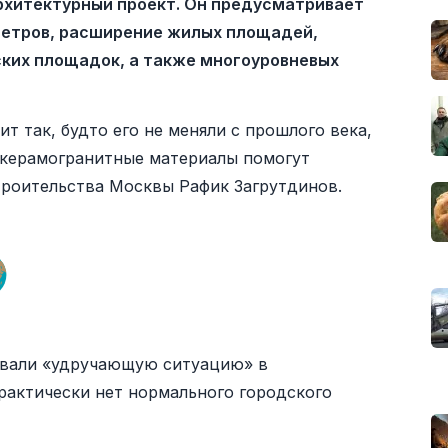
рхитектурный проект. Он предусматривает
метров, расширение жилых площадей,
ских площадок, а также многоуровневых
 так, будто его не меняли с прошлого века,
 керамогранитные материалы помогут
строительства Москвы Рафик Загрутдинов.
овали «удручающую ситуацию» в
рактически нет нормального городского