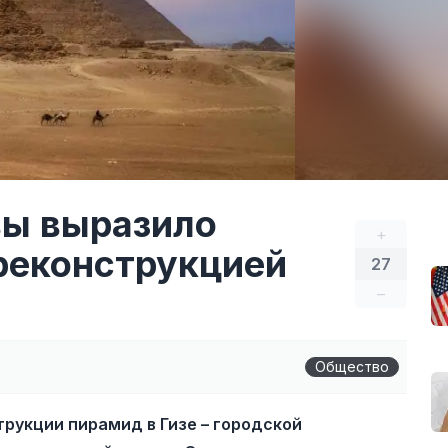
вы выразило
+
 реконструкцией
27
–
Общество
трукции пирамид в Гизе – городской