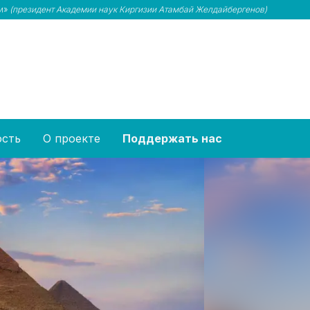
ми»
(президент Академии наук Киргизии Атамбай Желдайбергенов)
ость
О проекте
Поддержать нас