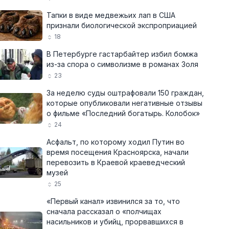
Тапки в виде медвежьих лап в США
признали биологической экспроприацией
18
В Петербурге гастарбайтер избил бомжа
из-за спора о символизме в романах Золя
23
За неделю суды оштрафовали 150 граждан,
которые опубликовали негативные отзывы
о фильме «Последний богатырь. Колобок»
24
Асфальт, по которому ходил Путин во
время посещения Красноярска, начали
перевозить в Краевой краеведческий
музей
25
«Первый канал» извинился за то, что
сначала рассказал о «полчищах
насильников и убийц, прорвавшихся в