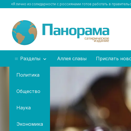
«Я лично из солидарности с россиянами готов работать в правитель
Разделы
Аллея славы
Прислать нов
Политика
Общество
Наука
Экономика