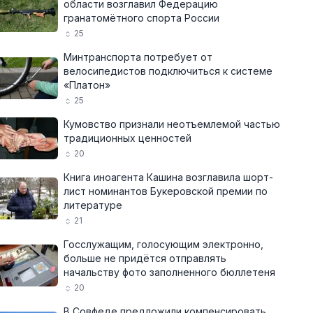
области возглавил Федерацию
гранатомётного спорта России
25
Минтранспорта потребует от
велосипедистов подключиться к системе
«Платон»
25
Кумовство признали неотъемлемой частью
традиционных ценностей
20
Книга иноагента Кашина возглавила шорт-
лист номинантов Букеровской премии по
литературе
21
Госслужащим, голосующим электронно,
больше не придётся отправлять
начальству фото заполненного бюллетеня
20
В Совфеде предложили компенсировать