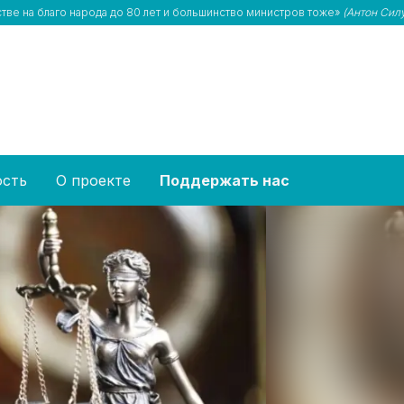
стве на благо народа до 80 лет и большинство министров тоже»
(Антон Сил
ость
О проекте
Поддержать нас