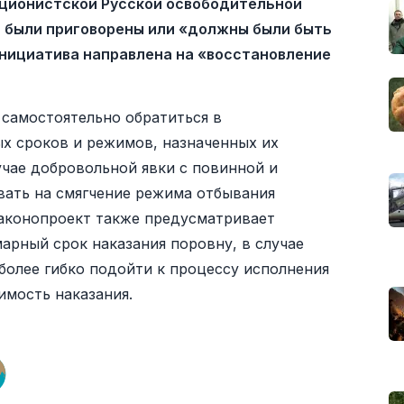
ационистской Русской освободительной
м были приговорены или «должны были быть
нициатива направлена на «восстановление
 самостоятельно обратиться в
ых сроков и режимов, назначенных их
учае добровольной явки с повинной и
вать на смягчение режима отбывания
 Законопроект также предусматривает
арный срок наказания поровну, в случае
 более гибко подойти к процессу исполнения
имость наказания.