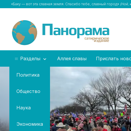
«Баку — вот эта славная земля. Спасибо тебе, славный город»
(Ной, 
Разделы
Аллея славы
Прислать нов
Политика
Общество
Наука
Экономика