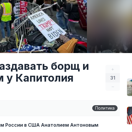
аздавать борщ и
+
 у Капитолия
31
–
Политика
лом России в США Анатолием Антоновым