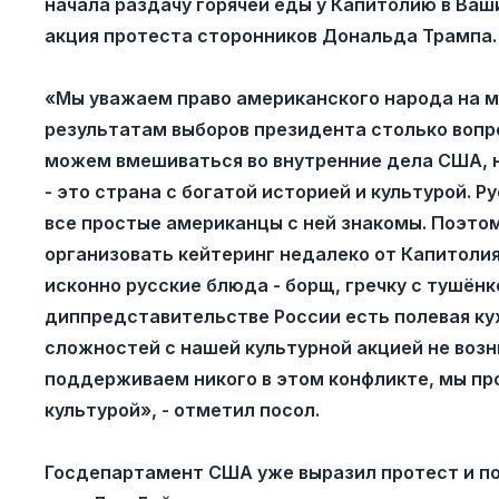
начала раздачу горячей еды у Капитолию в Ваш
акция протеста сторонников Дональда Трампа.
«Мы уважаем право американского народа на ми
результатам выборов президента столько вопр
можем вмешиваться во внутренние дела США, н
- это страна с богатой историей и культурой. Р
все простые американцы с ней знакомы. Поэто
организовать кейтеринг недалеко от Капитол
исконно русские блюда - борщ, гречку с тушён
диппредставительстве России есть полевая кух
сложностей с нашей культурной акцией не возни
поддерживаем никого в этом конфликте, мы пр
культурой», - отметил посол.
Госдепартамент США уже выразил протест и п