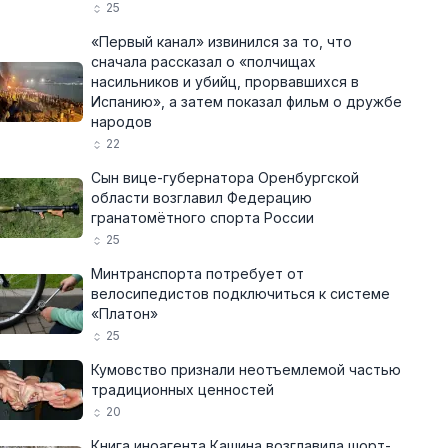
25
«Первый канал» извинился за то, что
сначала рассказал о «полчищах
насильников и убийц, прорвавшихся в
Испанию», а затем показал фильм о дружбе
народов
22
Сын вице-губернатора Оренбургской
области возглавил Федерацию
гранатомётного спорта России
25
Минтранспорта потребует от
велосипедистов подключиться к системе
«Платон»
25
Кумовство признали неотъемлемой частью
традиционных ценностей
20
Книга иноагента Кашина возглавила шорт-