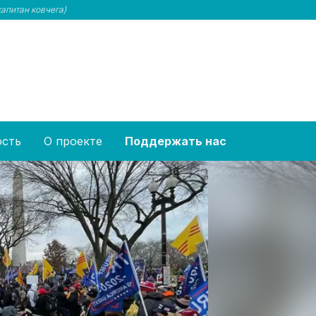
капитан ковчега)
ость
О проекте
Поддержать нас