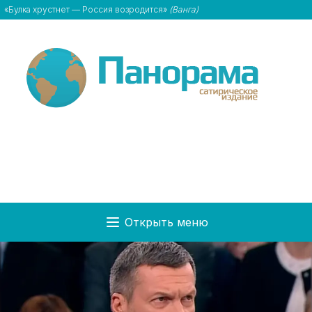
«Булка хрустнет — Россия возродится»
(Ванга)
Открыть меню