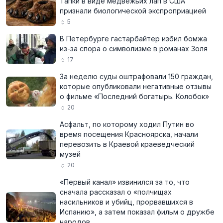
Тапки в виде медвежьих лап в США
признали биологической экспроприацией
5
В Петербурге гастарбайтер избил бомжа
из-за спора о символизме в романах Золя
17
За неделю суды оштрафовали 150 граждан,
которые опубликовали негативные отзывы
о фильме «Последний богатырь. Колобок»
20
Асфальт, по которому ходил Путин во
время посещения Красноярска, начали
перевозить в Краевой краеведческий
музей
20
«Первый канал» извинился за то, что
сначала рассказал о «полчищах
насильников и убийц, прорвавшихся в
Испанию», а затем показал фильм о дружбе
народов