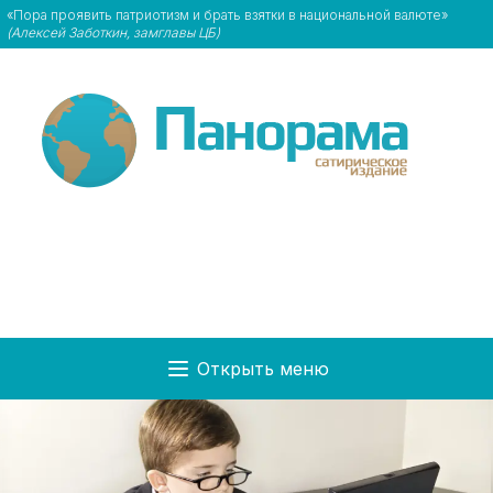
«Пора проявить патриотизм и брать взятки в национальной валюте»
(Алексей Заботкин, замглавы ЦБ)
Открыть меню