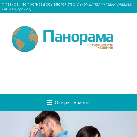
«Главное, что прогнозы сбываются стабильно»
(Виталий Манн, главред
ИА «Панорама»)
Открыть меню