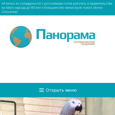
«Я лично из солидарности с россиянами готов работать в правительстве
на благо народа до 80 лет и большинство министров тоже»
(Антон
Силуанов)
Открыть меню