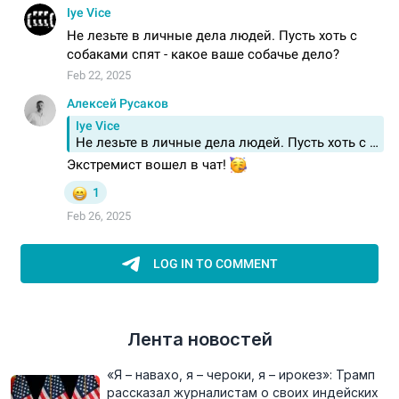
Лента новостей
«Я – навахо, я – чероки, я – ирокез»: Трамп
рассказал журналистам о своих индейских