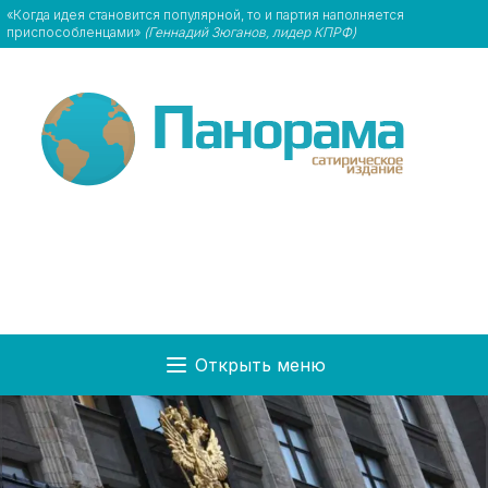
«Когда идея становится популярной, то и партия наполняется
приспособленцами»
(Геннадий Зюганов, лидер КПРФ)
Открыть меню