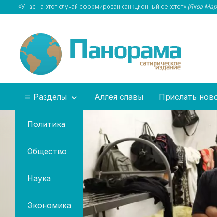
«У нас на этот случай сформирован санкционный секстет»
(Яков Мар
Разделы
Аллея славы
Прислать нов
Политика
Общество
Наука
Экономика