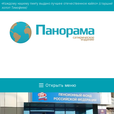
«Каждому нашему пииту выдано лучшее отечественное кайло»
(старший
холоп Тимофеев)
Открыть меню