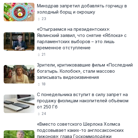
Минздрав запретил добавлять горчицу в
холодный борщ и окрошку
23
«Отыграемся на президентских»:
Явлинский заявил, что снятие «Яблока» с
парламентских выборов – это лишь
временное отступление
21
Зрители, критиковавшие фильм «Последний
богатырь. Колобок», стали массово
записывать видеоизвинения
18
С понедельника вступит в силу запрет на
продажу физлицам накопителей объёмом
от 250 Гб
24
«Вместо советского Шерлока Холмса
подсовывает каких-то англосаксонских
пижонов»: глава Госкоммолодёжи