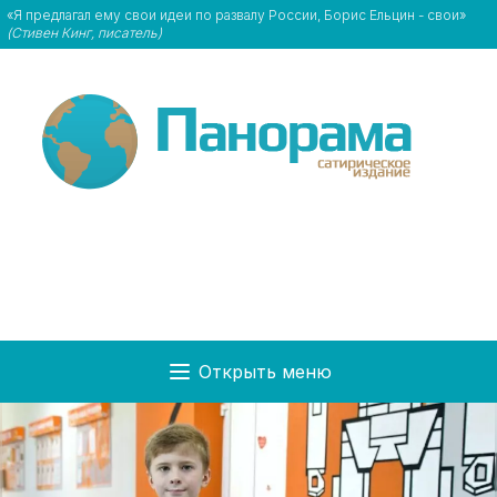
«Я предлагал ему свои идеи по развалу России, Борис Ельцин - свои»
(Стивен Кинг, писатель)
Открыть меню