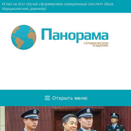
«У нас на этот случай сформирован санкционный секстет»
(Яков
Марцишевский, дирижёр)
Открыть меню