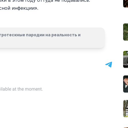
ки в этом году оттуда не подавались.
сной инфекции».
гротескные пародии на реальность и