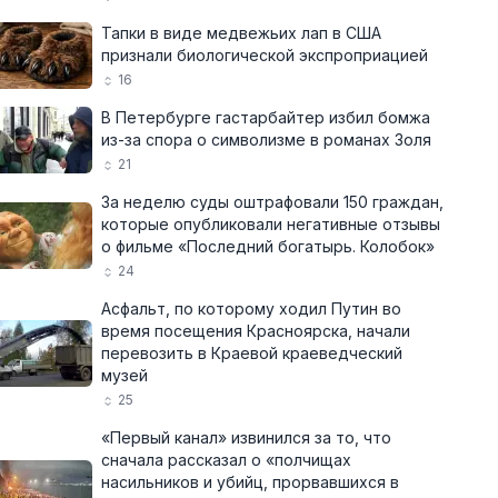
Тапки в виде медвежьих лап в США
признали биологической экспроприацией
16
В Петербурге гастарбайтер избил бомжа
из-за спора о символизме в романах Золя
21
За неделю суды оштрафовали 150 граждан,
которые опубликовали негативные отзывы
о фильме «Последний богатырь. Колобок»
24
Асфальт, по которому ходил Путин во
время посещения Красноярска, начали
перевозить в Краевой краеведческий
музей
25
«Первый канал» извинился за то, что
сначала рассказал о «полчищах
насильников и убийц, прорвавшихся в