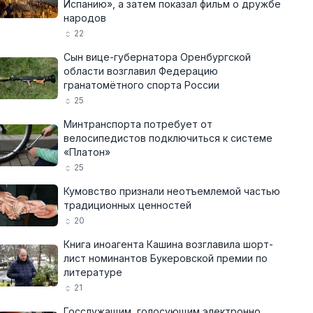
Испанию», а затем показал фильм о дружбе
народов
22
Сын вице-губернатора Оренбургской
области возглавил Федерацию
гранатомётного спорта России
25
Минтранспорта потребует от
велосипедистов подключиться к системе
«Платон»
25
Кумовство признали неотъемлемой частью
традиционных ценностей
20
Книга иноагента Кашина возглавила шорт-
лист номинантов Букеровской премии по
литературе
21
Госслужащим, голосующим электронно,