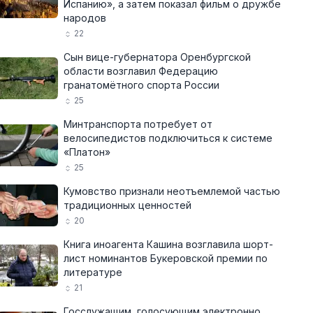
Испанию», а затем показал фильм о дружбе
народов
22
Сын вице-губернатора Оренбургской
области возглавил Федерацию
гранатомётного спорта России
25
Минтранспорта потребует от
велосипедистов подключиться к системе
«Платон»
25
Кумовство признали неотъемлемой частью
традиционных ценностей
20
Книга иноагента Кашина возглавила шорт-
лист номинантов Букеровской премии по
литературе
21
Госслужащим, голосующим электронно,