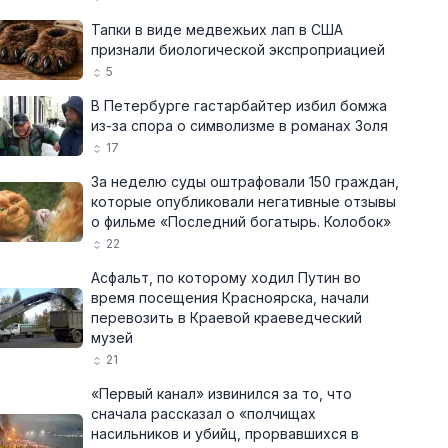
Тапки в виде медвежьих лап в США
признали биологической экспроприацией
5
В Петербурге гастарбайтер избил бомжа
из-за спора о символизме в романах Золя
17
За неделю суды оштрафовали 150 граждан,
которые опубликовали негативные отзывы
о фильме «Последний богатырь. Колобок»
22
Асфальт, по которому ходил Путин во
время посещения Красноярска, начали
перевозить в Краевой краеведческий
музей
21
«Первый канал» извинился за то, что
сначала рассказал о «полчищах
насильников и убийц, прорвавшихся в