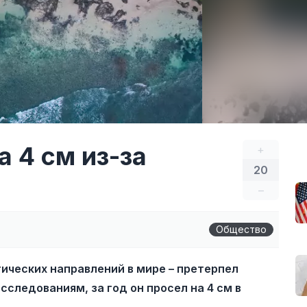
а 4 см из-за
+
20
–
Общество
тических направлений в мире – претерпел
следованиям, за год он просел на 4 см в