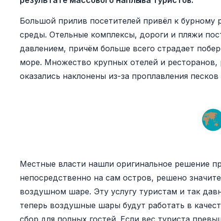
результате массового наплыва туристов.
Большой прилив посетителей привёл к бурному
среды. Отельные комплексы, дороги и пляжи по
давлением, причём больше всего страдает побер
море. Множество крупных отелей и ресторанов,
оказались наклонены из-за проплавления песков
Местные власти нашли оригинальное решение пр
непосредственно на сам остров, решено значите
воздушном шаре. Эту услугу туристам и так давн
теперь воздушные шары будут работать в качес
сбор для полных гостей. Если вес туриста превы