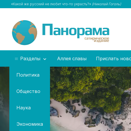
«Какой же русский не любит что-то украсть?»
(Николай Гоголь)
Разделы
Аллея славы
Прислать нов
Политика
Общество
Наука
Экономика