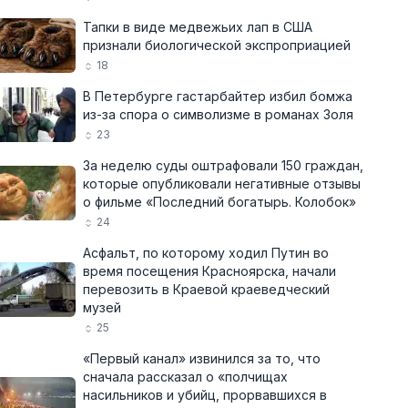
Тапки в виде медвежьих лап в США
признали биологической экспроприацией
18
В Петербурге гастарбайтер избил бомжа
из-за спора о символизме в романах Золя
23
За неделю суды оштрафовали 150 граждан,
которые опубликовали негативные отзывы
о фильме «Последний богатырь. Колобок»
24
Асфальт, по которому ходил Путин во
время посещения Красноярска, начали
перевозить в Краевой краеведческий
музей
25
«Первый канал» извинился за то, что
сначала рассказал о «полчищах
насильников и убийц, прорвавшихся в