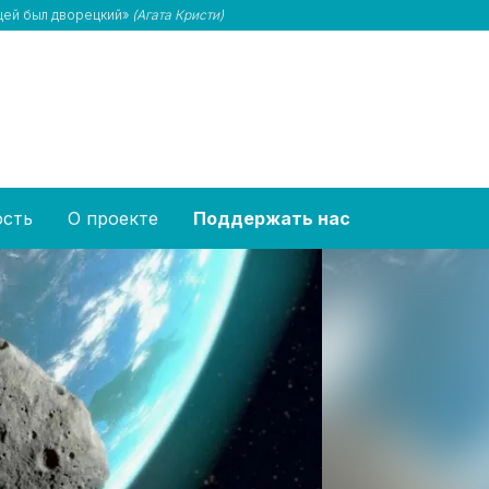
йцей был дворецкий»
(Агата Кристи)
ость
О проекте
Поддержать нас