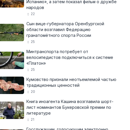
Испанию», а затем показал фильм о дружбе
народов
22
Сын вице-губернатора Оренбургской
области возглавил Федерацию
гранатомётного спорта России
25
Минтранспорта потребует от
велосипедистов подключиться к системе
«Платон»
25
Кумовство признали неотъемлемой частью
традиционных ценностей
20
Книга иноагента Кашина возглавила шорт-
лист номинантов Букеровской премии по
литературе
21
Госслужащим, голосующим электронно,