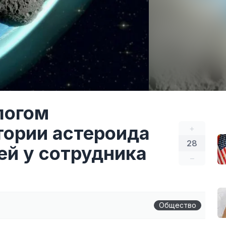
логом
тории астероида
+
28
ей у сотрудника
–
Общество