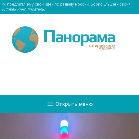
«Я предлагал ему свои идеи по развалу России, Борис Ельцин - свои»
(Стивен Кинг, писатель)
Открыть меню