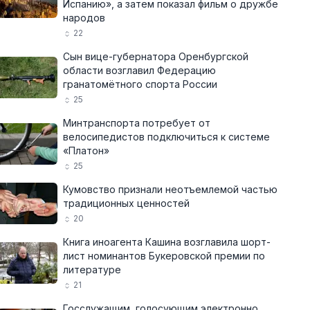
Испанию», а затем показал фильм о дружбе
народов
22
Сын вице-губернатора Оренбургской
области возглавил Федерацию
гранатомётного спорта России
25
Минтранспорта потребует от
велосипедистов подключиться к системе
«Платон»
25
Кумовство признали неотъемлемой частью
традиционных ценностей
20
Книга иноагента Кашина возглавила шорт-
лист номинантов Букеровской премии по
литературе
21
Госслужащим, голосующим электронно,