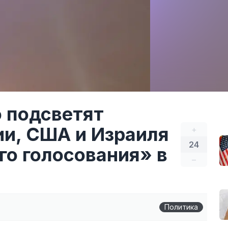
 подсветят
ии, США и Израиля
+
24
го голосования» в
–
Политика