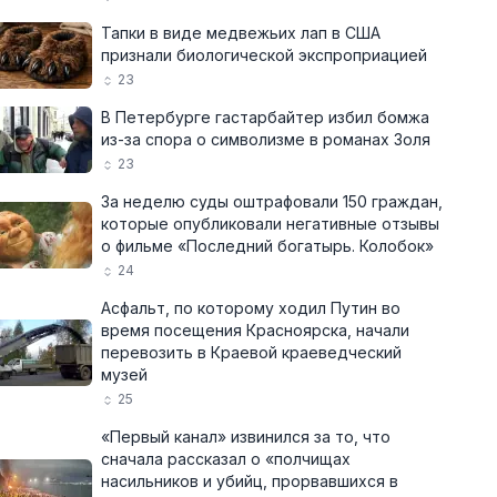
Тапки в виде медвежьих лап в США
признали биологической экспроприацией
23
В Петербурге гастарбайтер избил бомжа
из-за спора о символизме в романах Золя
23
За неделю суды оштрафовали 150 граждан,
которые опубликовали негативные отзывы
о фильме «Последний богатырь. Колобок»
24
Асфальт, по которому ходил Путин во
время посещения Красноярска, начали
перевозить в Краевой краеведческий
музей
25
«Первый канал» извинился за то, что
сначала рассказал о «полчищах
насильников и убийц, прорвавшихся в