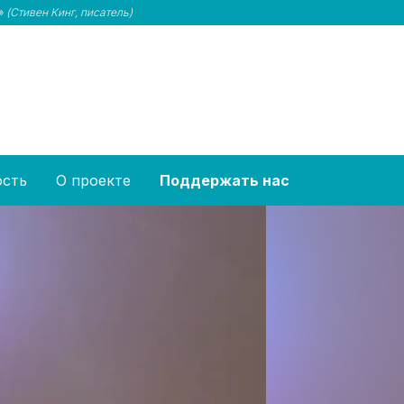
и»
(Стивен Кинг, писатель)
ость
О проекте
Поддержать нас