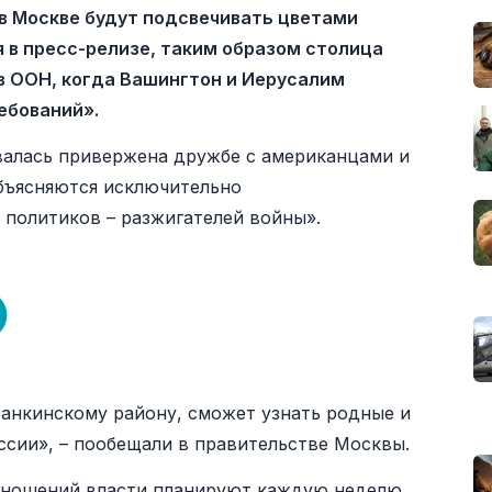
в Москве будут подсвечивать цветами
я в пресс-релизе, таким образом столица
в ООН, когда Вашингтон и Иерусалим
ебований».
валась привержена дружбе с американцами и
объясняются исключительно
политиков – разжигателей войны».
танкинскому району, сможет узнать родные и
ссии», – пообещали в правительстве Москвы.
отношений власти планируют каждую неделю