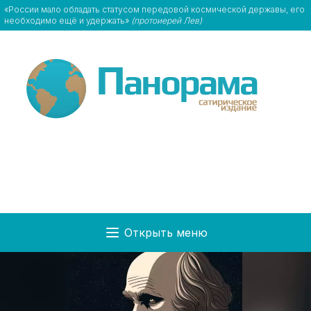
«России мало обладать статусом передовой космической державы, его
необходимо ещё и удержать»
(протоиерей Лев)
Открыть меню