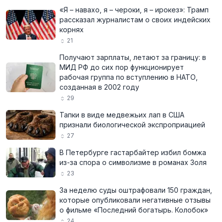
«Я – навахо, я – чероки, я – ирокез»: Трамп
рассказал журналистам о своих индейских
корнях
21
Получают зарплаты, летают за границу: в
МИД РФ до сих пор функционирует
рабочая группа по вступлению в НАТО,
созданная в 2002 году
29
Тапки в виде медвежьих лап в США
признали биологической экспроприацией
27
В Петербурге гастарбайтер избил бомжа
из-за спора о символизме в романах Золя
23
За неделю суды оштрафовали 150 граждан,
которые опубликовали негативные отзывы
о фильме «Последний богатырь. Колобок»
24