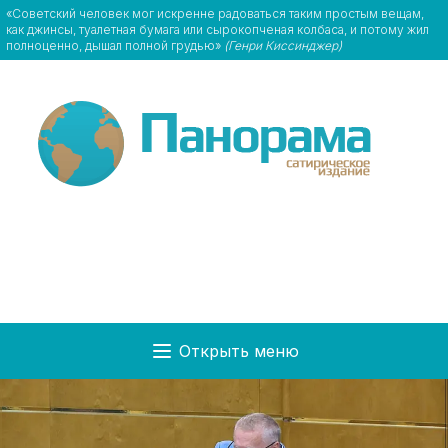
«Советский человек мог искренне радоваться таким простым вещам,
как джинсы, туалетная бумага или сырокопченая колбаса, и потому жил
полноценно, дышал полной грудью»
(Генри Киссинджер)
Открыть меню