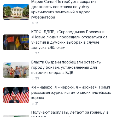
Мэрия Санкт-Петербурга сократит
должность советника по учёту
критических замечаний в адрес
губернатора
15
КПРФ, ЛДПР, «Справедливая Россия» и
«Новые люди» пообещали отказаться от
участия в думских выборах в случае
допуска «Яблока»
27
Власти Сызрани пообещали оставить
городу фонтан, установленный для
встречи генерала ВДВ
23
«Я – навахо, я – чероки, я – ирокез»: Трамп
рассказал журналистам о своих индейских
корнях
21
Получают зарплаты, летают за границу: в