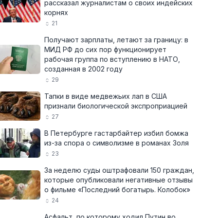
рассказал журналистам о своих индейских
корнях
21
Получают зарплаты, летают за границу: в
МИД РФ до сих пор функционирует
рабочая группа по вступлению в НАТО,
созданная в 2002 году
29
Тапки в виде медвежьих лап в США
признали биологической экспроприацией
27
В Петербурге гастарбайтер избил бомжа
из-за спора о символизме в романах Золя
23
За неделю суды оштрафовали 150 граждан,
которые опубликовали негативные отзывы
о фильме «Последний богатырь. Колобок»
24
Асфальт, по которому ходил Путин во