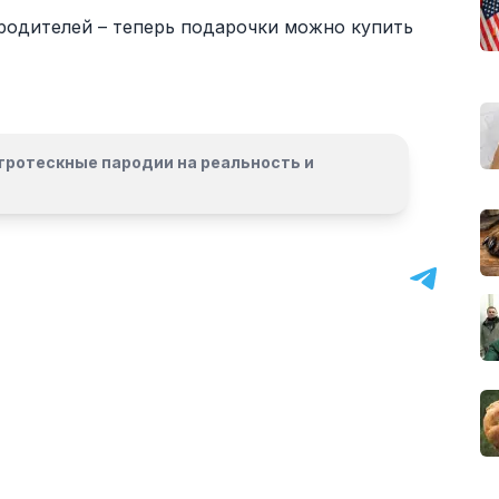
родителей – теперь подарочки можно купить
гротескные пародии на реальность и