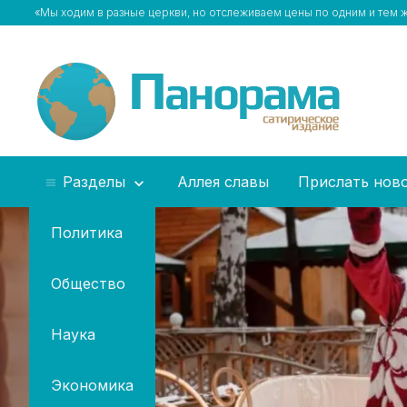
«Мы ходим в разные церкви, но отслеживаем цены по одним и тем
Разделы
Аллея славы
Прислать нов
Политика
Общество
Наука
Экономика