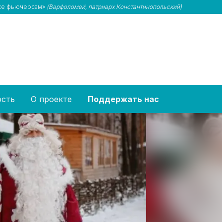
 же фьючерсам»
(Варфоломей, патриарх Константинопольский)
ость
О проекте
Поддержать нас