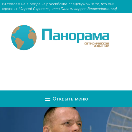
«Я совсем не в обиде на российские спецслужбы за то, что они
сделали»
(Сергей Скрипаль, член Палаты лордов Великобритании)
Открыть меню